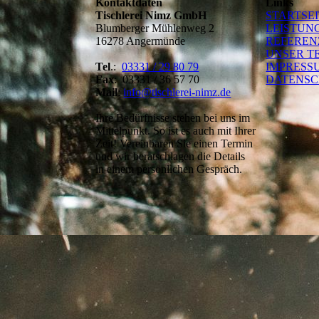
Kontaktdaten
Links
Tischlerei Nimz GmbH
STARTSE
Blumberger Mühlenweg 2
LEISTUN
16278 Angermünde
REFEREN
UNSER T
Tel
.:
03331 / 29 80 79
IMPRESS
Fax
: 03331 / 36 57 70
DATENS
Mail
:
info@tischlerei-nimz.de
Ihre Bedürfnisse stehen bei uns im
Mittelpunkt. So ist es auch mit Ihrer
Zeit! Vereinbaren Sie einen Termin
und wir beratschlagen die Details
in einem persönlichen Gespräch.