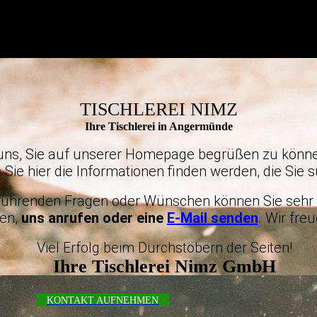
TISCHLEREI NIMZ
Ihre Tischlerei in Angermünde
 uns, Sie auf unserer Homepage begrüßen zu könne
 Sie hier die Informationen finden werden, die Sie 
rführenden Fragen oder Wünschen können Sie sehr 
en,
uns
anrufen
oder eine
E-Mail senden
. Wir fre
Viel Erfolg beim Durchstöbern der Seiten!
Ihre Tischlerei Nimz GmbH
KONTAKT AUFNEHMEN