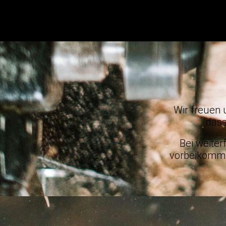
Wir freuen
dass
Bei weite
vorbeikomm